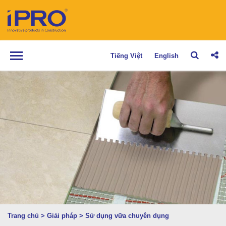
Tiếng Việt
English
Trang chủ
>
Giải pháp
>
Sử dụng vữa chuyên dụng