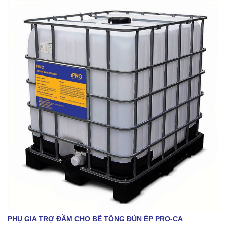
PHỤ GIA TRỢ ĐẦM CHO BÊ TÔNG ĐÙN ÉP PRO-CA