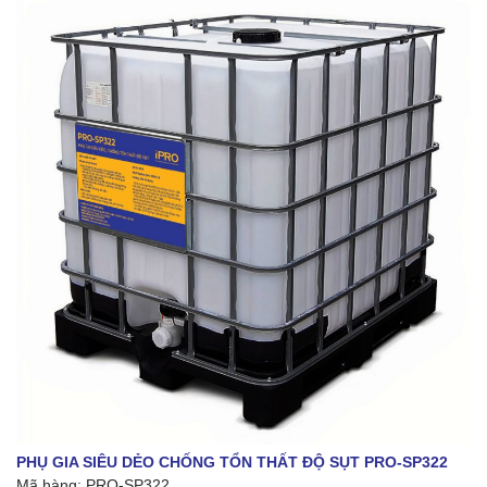
PHỤ GIA SIÊU DẺO CHỐNG TỔN THẤT ĐỘ SỤT PRO-SP322
Mã hàng: PRO-SP322