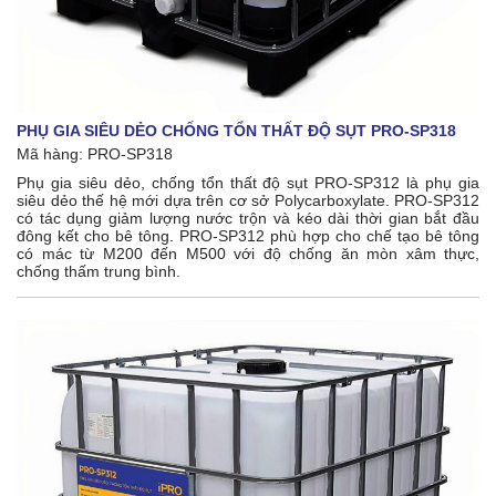
PHỤ GIA SIÊU DẺO CHỐNG TỔN THẤT ĐỘ SỤT PRO-SP318
Mã hàng: PRO-SP318
Phụ gia siêu dẻo, chống tổn thất độ sụt PRO-SP312 là phụ gia
siêu dẻo thế hệ mới dựa trên cơ sở Polycarboxylate. PRO-SP312
có tác dụng giảm lượng nước trộn và kéo dài thời gian bắt đầu
đông kết cho bê tông. PRO-SP312 phù hợp cho chế tạo bê tông
có mác từ M200 đến M500 với độ chống ăn mòn xâm thực,
chống thấm trung bình.