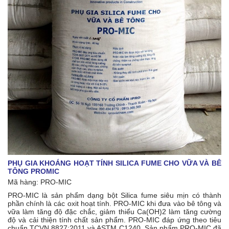
PHỤ GIA KHOÁNG HOẠT TÍNH SILICA FUME CHO VỮA VÀ BÊ
TÔNG PROMIC
Mã hàng: PRO-MIC
PRO-MIC là sản phẩm dạng bột Silica fume siêu mịn có thành
phần chính là các oxit hoạt tính. PRO-MIC khi đưa vào bê tông và
vữa làm tăng độ đặc chắc, giảm thiểu Ca(OH)2 làm tăng cường
độ và cải thiện tính chất sản phẩm. PRO-MIC đáp ứng theo tiêu
chuẩn TCVN 8827:2011 và ASTM C1240. Sản phẩm PRO-MIC đã