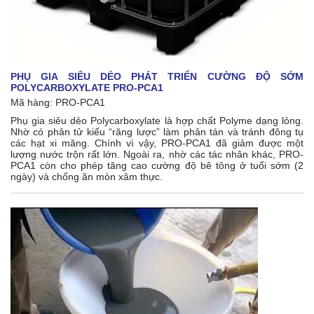
PHỤ GIA SIÊU DẺO PHÁT TRIỂN CƯỜNG ĐỘ SỚM
POLYCARBOXYLATE PRO-PCA1
Mã hàng: PRO-PCA1
Phụ gia siêu dẻo Polycarboxylate là hợp chất Polyme dạng lỏng.
Nhờ có phân tử kiểu “răng lược” làm phân tán và tránh đông tụ
các hạt xi măng. Chính vì vậy, PRO-PCA1 đã giảm được một
lượng nước trộn rất lớn. Ngoài ra, nhờ các tác nhân khác, PRO-
PCA1 còn cho phép tăng cao cường độ bê tông ở tuổi sớm (2
ngày) và chống ăn mòn xâm thực.