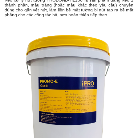
Keo xử lý nứt tường PROBOND-HL200 là sản phẩm dạng keo 1
thành phần, màu trắng (hoặc màu khác theo yêu cầu) chuyên
dùng cho gắn vết nứt, làm liền bề mặt tường bị nứt tạo ra bề mặt
phẳng cho các công tác bả, sơn hoàn thiện tiếp theo.