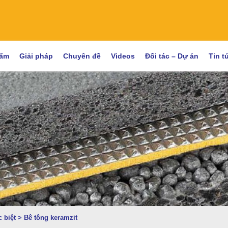
hẩm
Giải pháp
Chuyên đề
Videos
Đối tác – Dự án
Tin t
 biệt
>
Bê tông keramzit