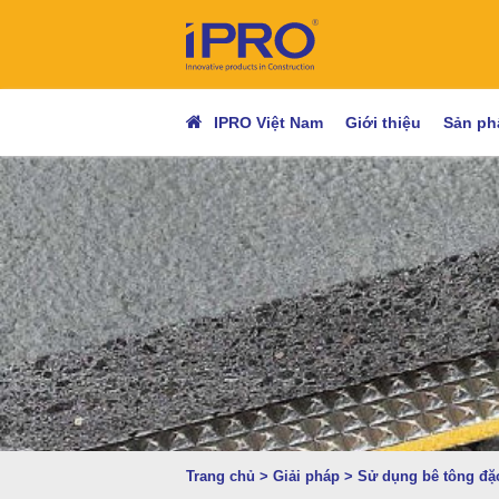
IPRO Việt Nam
Giới thiệu
Sản p
Trang chủ
>
Giải pháp
>
Sử dụng bê tông đặc