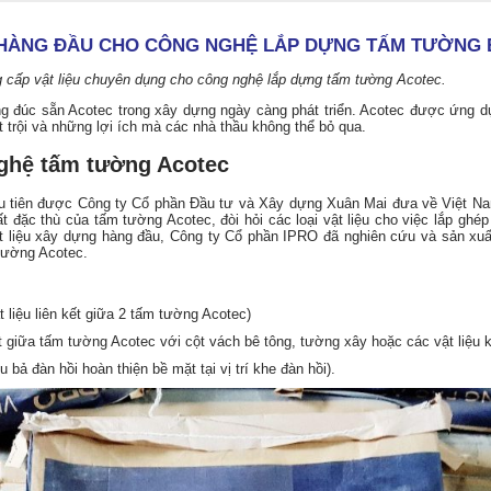
U HÀNG ĐẦU CHO CÔNG NGHỆ LẮP DỰNG TẤM TƯỜNG
 cấp vật liệu chuyên dụng cho công nghệ lắp dựng tấm tường Acotec.
g đúc sẵn Acotec trong xây dựng ngày càng phát triển. Acotec được ứng dụn
trội và những lợi ích mà các nhà thầu không thể bỏ qua.
nghệ tấm tường Acotec
u tiên được Công ty Cổ phần Đầu tư và Xây dựng Xuân Mai đưa về Việt Na
t đặc thù của tấm tường Acotec, đòi hỏi các loại vật liệu cho việc lắp ghép
t liệu xây dựng hàng đầu, Công ty Cổ phần IPRO đã nghiên cứu và sản xu
 tường Acotec.
iệu liên kết giữa 2 tấm tường Acotec)
t giữa tấm tường Acotec với cột vách bê tông, tường xây hoặc các vật liệu
bả đàn hồi hoàn thiện bề mặt tại vị trí khe đàn hồi).