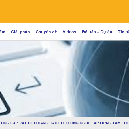
hẩm
Giải pháp
Chuyên đề
Videos
Đối tác – Dự án
Tin t
 CUNG CẤP VẬT LIỆU HÀNG ĐẦU CHO CÔNG NGHỆ LẮP DỰNG TẤM T