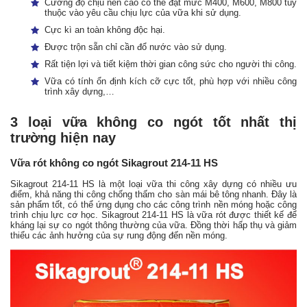
Cường độ chịu nén cao có thể đạt mức M400, M600, M800 tùy
thuộc vào yêu cầu chịu lực của vữa khi sử dụng.
Cực kì an toàn không độc hại.
Được trộn sẵn chỉ cần đổ nước vào sử dụng.
Rất tiện lợi và tiết kiệm thời gian công sức cho người thi công.
Vữa có tính ổn định kích cỡ cực tốt, phù hợp với nhiều công
trình xây dựng,…
3 loại vữa không co ngót tốt nhất thị
trường hiện nay
Vữa rót không co ngót Sikagrout 214-11 HS
Sikagrout 214-11 HS là một loại vữa thi công xây dựng có nhiều ưu
điểm, khả năng thi công chống thấm cho sàn mái bê tông nhanh. Đây là
sản phẩm tốt, có thể ứng dụng cho các công trình nền móng hoặc công
trình chịu lực cơ học. Sikagrout 214-11 HS là vữa rót được thiết kế để
kháng lại sự co ngót thông thường của vữa. Đồng thời hấp thụ và giảm
thiểu các ảnh hưởng của sự rung động đến nền móng.