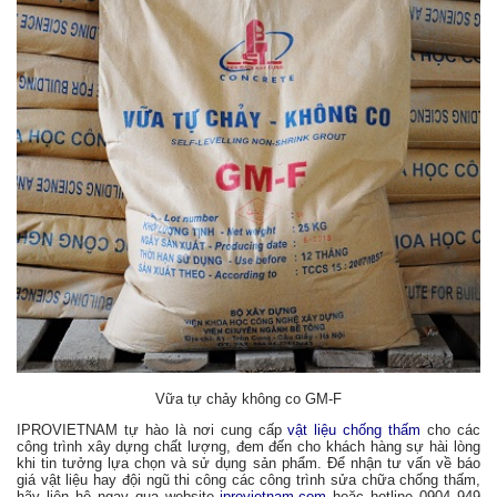
Vữa tự chảy không co GM-F
IPROVIETNAM tự hào là nơi cung cấp
vật liệu chống thấm
cho các
công trình xây dựng chất lượng, đem đến cho khách hàng sự hài lòng
khi tin tưởng lựa chọn và sử dụng sản phẩm. Để nhận tư vấn về báo
giá vật liệu hay đội ngũ thi công các công trình sửa chữa chống thấm,
hãy liên hệ ngay qua website
iprovietnam.com
hoặc hotline 0904 949