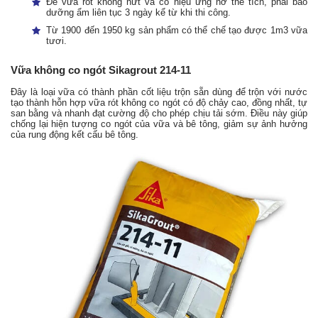
Để vữa rót không nứt và có hiệu ứng nở thể tích, phải bảo
dưỡng ẩm liên tục 3 ngày kể từ khi thi công.
Từ 1900 đến 1950 kg sản phẩm có thể chế tạo được 1m
3
vữa
tươi.
Vữa không co ngót Sikagrout 214-11
Đây là loại vữa có thành phần cốt liệu trộn sẵn dùng để trộn với nước
tạo thành hỗn hợp vữa rót không co ngót có độ chảy cao, đồng nhất, tự
san bằng và nhanh đạt cường độ cho phép chịu tải sớm. Điều này giúp
chống lại hiện tượng co ngót của vữa và bê tông, giảm sự ảnh hưởng
của rung động kết cấu bê tông.