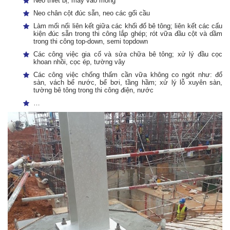
Neo thiết bị, máy vào móng
Neo chân cột đúc sẵn, neo các gối cầu
Làm mối nối liên kết giữa các khối đổ bê tông; liên kết các cấu
kiện đúc sẵn trong thi công lắp ghép; rót vữa đầu cột và dầm
trong thi công top-down, semi topdown
Các công việc gia cố và sửa chữa bê tông; xử lý đầu cọc
khoan nhồi, cọc ép, tường vây
Các công việc chống thấm cần vữa không co ngót như: đổ
sàn, vách bể nước, bể bơi, tầng hầm; xử lý lỗ xuyên sàn,
tường bê tông trong thi công điện, nước
…