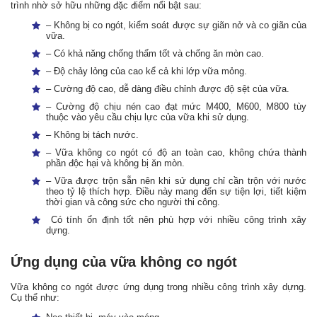
trình nhờ sở hữu những đặc điểm nổi bật sau:
– Không bị co ngót, kiểm soát được sự giãn nở và co giãn của
vữa.
– Có khả năng chống thấm tốt và chống ăn mòn cao.
– Độ chảy lỏng của cao kể cả khi lớp vữa mỏng.
– Cường độ cao, dễ dàng điều chỉnh được độ sệt của vữa.
– Cường độ chịu nén cao đạt mức M400, M600, M800 tùy
thuộc vào yêu cầu chịu lực của vữa khi sử dụng.
– Không bị tách nước.
– Vữa không co ngót có độ an toàn cao, không chứa thành
phần độc hại và không bị ăn mòn.
– Vữa được trộn sẵn nên khi sử dụng chỉ cần trộn với nước
theo tỷ lệ thích hợp. Điều này mang đến sự tiện lợi, tiết kiệm
thời gian và công sức cho người thi công.
Có tính ổn định tốt nên phù hợp với nhiều công trình xây
dựng.
Ứng dụng của vữa không co ngót
Vữa không co ngót được ứng dụng trong nhiều công trình xây dựng.
Cụ thể như: