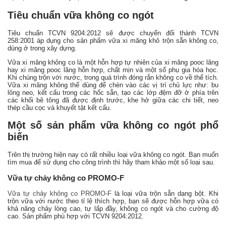
Tiêu chuẩn vữa không co ngót
Tiêu chuẩn TCVN 9204:2012 sẽ được chuyển đổi thành TCVN
258:2001 áp dụng cho sản phẩm vữa xi măng khô trộn sẵn không co,
dùng ở trong xây dựng.
Vữa xi măng không co là một hỗn hợp tự nhiên của xi măng pooc lăng
hay xi măng pooc lăng hỗn hợp, chất mịn và một số phụ gia hóa học.
Khi chúng trộn với nước, trong quá trình đóng rắn không co về thể tích.
Vữa xi măng không thể dùng để chèn vào các vị trí chủ lực như: bu
lông neo, kết cấu trong các hốc sẵn, tạo các lớp đệm đỡ ở phía trên
các khối bê tông đã được định trước, khe hở giữa các chi tiết, neo
thép cầu cọc và khuyết tật kết cấu.
Một số sản phẩm vữa không co ngót phổ
biến
Trên thị trường hiện nay có rất nhiều loại vữa không co ngót. Bạn muốn
tìm mua để sử dụng cho công trình thì hãy tham khảo một số loại sau.
Vữa tự chảy không co PROMO-F
Vữa tự chảy không co PROMO-F
là loại vữa trộn sẵn dạng bột. Khi
trộn vữa với nước theo tỉ lệ thích hợp, bạn sẽ được hỗn hợp vữa có
khả năng chảy lỏng cao, tự lấp đầy, không co ngót và cho cường độ
cao. Sản phẩm phù hợp với TCVN 9204:2012.