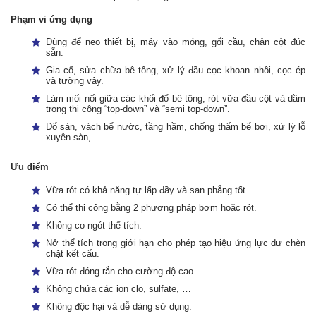
Phạm vi ứng dụng
Dùng để neo thiết bị, máy vào móng, gối cầu, chân cột đúc
sẵn.
Gia cố, sửa chữa bê tông, xử lý đầu cọc khoan nhồi, cọc ép
và tường vây.
Làm mối nối giữa các khối đổ bê tông, rót vữa đầu cột và dầm
trong thi công “top-down” và “semi top-down”.
Đổ sàn, vách bể nước, tầng hầm, chống thấm bể bơi, xử lý lỗ
xuyên sàn,…
Ưu điểm
Vữa rót có khả năng tự lấp đầy và san phẳng tốt.
Có thể thi công bằng 2 phương pháp bơm hoặc rót.
Không co ngót thể tích.
Nở thể tích trong giới hạn cho phép tạo hiệu ứng lực dư chèn
chặt kết cấu.
Vữa rót đóng rắn cho cường độ cao.
Không chứa các ion clo, sulfate, …
Không độc hại và dễ dàng sử dụng.