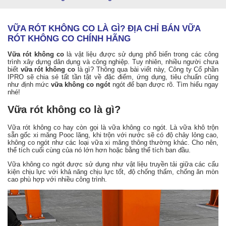
VỮA RÓT KHÔNG CO LÀ GÌ? ĐỊA CHỈ BÁN VỮA
RÓT KHÔNG CO CHÍNH HÃNG
Vữa rót không co
là vật liệu được sử dụng phổ biến trong các công
trình xây dựng dân dụng và công nghiệp. Tuy nhiên, nhiều người chưa
biết
vữa rót không co
là gì? Thông qua bài viết này, Công ty Cổ phần
IPRO sẽ chia sẻ tất tần tật về đặc điểm, ứng dụng, tiêu chuẩn cũng
như định mức
vữa không co ngót
ngót để bạn được rõ. Tìm hiểu ngay
nhé!
Vữa rót không co là gì?
Vữa rót không co hay còn gọi là vữa không co ngót. Là vữa khô trộn
sẵn gốc xi măng Pooc lăng, khi trộn với nước sẽ có độ chảy lỏng cao,
không co ngót như các loại vữa xi măng thông thường khác. Cho nên,
thể tích cuối cùng của nó lớn hơn hoặc bằng thể tích ban đầu.
Vữa không co ngót được sử dụng như vật liệu truyền tải giữa các cấu
kiện chịu lực với khả năng chịu lực tốt, độ chống thấm, chống ăn mòn
cao phù hợp với nhiều công trình.