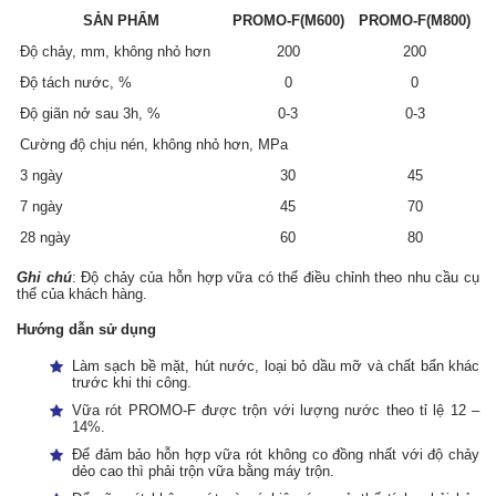
SẢN PHẨM
PROMO-F(M600)
PROMO-F(M800)
Độ chảy, mm, không nhỏ hơn
200
200
Độ tách nước, %
0
0
Độ giãn nở sau 3h, %
0-3
0-3
Cường độ chịu nén, không nhỏ hơn, MPa
3 ngày
30
45
7 ngày
45
70
28 ngày
60
80
Ghi chú
: Độ chảy của hỗn hợp vữa có thể điều chỉnh theo nhu cầu cụ
thể của khách hàng.
Hướng dẫn sử dụng
Làm sạch bề mặt, hút nước, loại bỏ dầu mỡ và chất bẩn khác
trước khi thi công.
Vữa rót PROMO-F được trộn với lượng nước theo tỉ lệ 12 –
14%.
Để đảm bảo hỗn hợp vữa rót không co đồng nhất với độ chảy
dẻo cao thì phải trộn vữa bằng máy trộn.