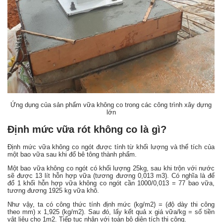
Ứng dụng của sản phẩm vữa không co trong các công trình xây dựng
lớn
Định mức vữa rót không co là gì?
Định mức vữa không co ngót được tính từ khối lượng và thể tích của
một bao vữa sau khi đổ bê tông thành phẩm.
Một bao vữa không co ngót có khối lượng 25kg, sau khi trộn với nước
sẽ được 13 lít hỗn hợp vữa (tương đương 0,013 m
3
). Có nghĩa là để
đổ 1 khối hỗn hợp vữa không co ngót cần 1000/0,013 = 77 bao vữa,
tương đương 1925 kg vữa khô.
Như vậy, ta có công thức tính định mức (kg/m
2
) = (độ dày thi công
theo mm) x 1,925 (kg/m
2
). Sau đó, lấy kết quả x giá vữa/kg = số tiền
vật liệu cho 1m
2
. Tiếp tục nhân với toàn bộ diện tích thi công.